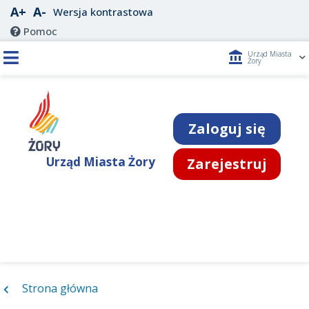
A+
A-
Wersja kontrastowa
Pomoc
account_balance
Urząd Miasta
Żory
Zaloguj się
Urząd Miasta Żory
Zarejestruj
Strona główna