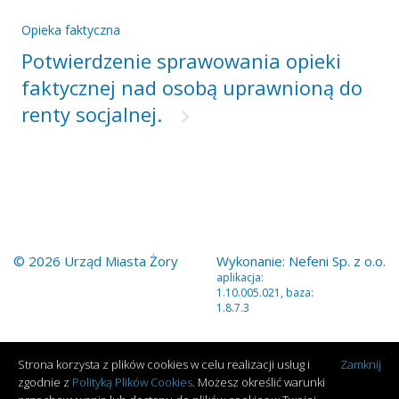
Opieka faktyczna
Potwierdzenie sprawowania opieki
faktycznej nad osobą uprawnioną do
renty socjalnej.
© 2026 Urząd Miasta Żory
Wykonanie:
Nefeni Sp. z o.o.
aplikacja:
1.10.005.021, baza:
1.8.7.3
Strona korzysta z plików cookies w celu realizacji usług i
Zamknij
zgodnie z
Polityką Plików Cookies
. Możesz określić warunki