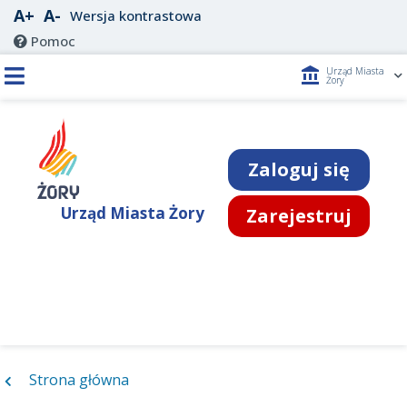
A+
A-
Wersja kontrastowa
Pomoc
account_balance
Urząd Miasta
Żory
Zaloguj się
Urząd Miasta Żory
Zarejestruj
Strona główna