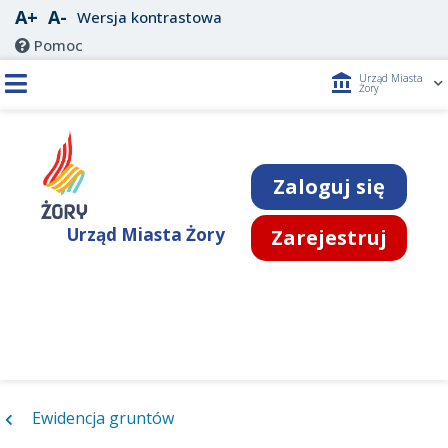
A+
A-
Wersja kontrastowa
Pomoc
account_balance
Urząd Miasta
Żory
Zaloguj się
Urząd Miasta Żory
Zarejestruj
Ewidencja gruntów